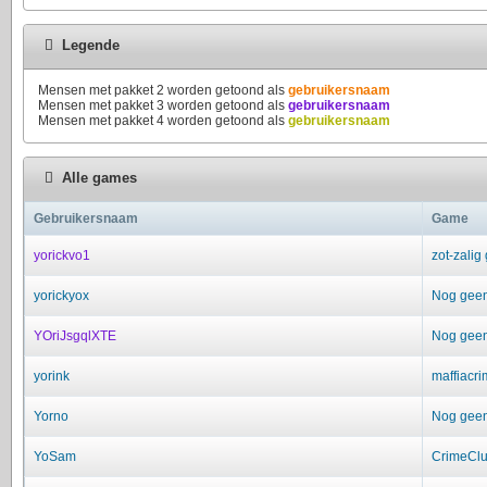
Legende
Mensen met pakket 2 worden getoond als
gebruikersnaam
Mensen met pakket 3 worden getoond als
gebruikersnaam
Mensen met pakket 4 worden getoond als
gebruikersnaam
Alle games
Gebruikersnaam
Game
yorickvo1
zot-zali
yorickyox
Nog geen 
YOriJsgqlXTE
Nog geen 
yorink
maffiacr
Yorno
Nog geen 
YoSam
CrimeCl