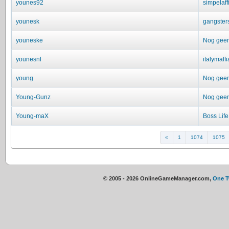
younes92
simpelaff
younesk
gangster
youneske
Nog geen 
younesnl
italymaffi
young
Nog geen 
Young-Gunz
Nog geen 
Young-maX
Boss Life
«
1
1074
1075
© 2005 - 2026 OnlineGameManager.com,
One 