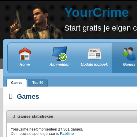
YourCrime
Start gratis je eigen
Home
Aanmelden
Update logboek
Games
Games
Top 50
Games
Games statistieken
YourCrime heeft momenteel
27.561
games.
De nieuwste spel eigenaar is
Pabliiito