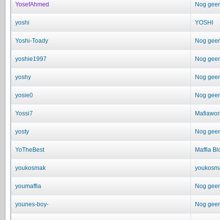
YosefAhmed
Nog geen 
yoshi
YOSHI
Yoshi-Toady
Nog geen 
yoshie1997
Nog geen 
yoshy
Nog geen 
yosie0
Nog geen 
Yossi7
Mafiawor
yosty
Nog geen 
YoTheBest
Maffia Bl
youkosmak
youkosm
youmaffia
Nog geen 
younes-boy-
Nog geen 