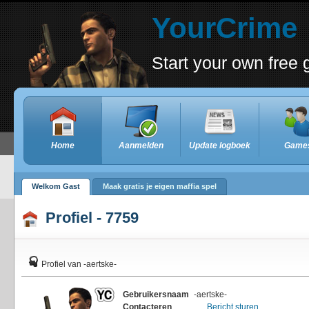
YourCrime
Start your own free
Home
Aanmelden
Update logboek
Game
Welkom Gast
Maak gratis je eigen maffia spel
Profiel - 7759
Profiel van -aertske-
Gebruikersnaam
-aertske-
Contacteren
Bericht sturen