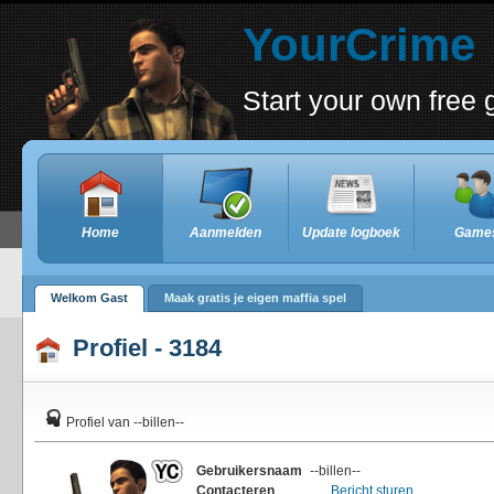
YourCrime
Start your own free
Home
Aanmelden
Update logboek
Game
Welkom Gast
Maak gratis je eigen maffia spel
Profiel - 3184
Profiel van --billen--
Gebruikersnaam
--billen--
Contacteren
Bericht sturen